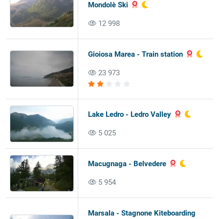
Mondolè Ski
12 998
Gioiosa Marea - Train station
23 973
Lake Ledro - Ledro Valley
5 025
Macugnaga - Belvedere
5 954
Marsala - Stagnone Kiteboarding