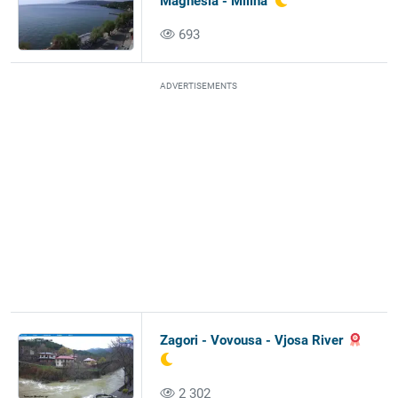
Magnesia - Milina
693
ADVERTISEMENTS
Zagori - Vovousa - Vjosa River
2 302