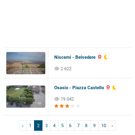
Niscemi - Belvedere
2 622
Osasio - Piazza Castello
19 042
‹
1
2
3
4
5
6
7
8
9
10
›