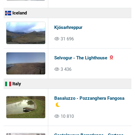
Iceland
Kjósarhreppur
31 696
Selvogur - The Lighthouse
3 436
Italy
Basaluzzo - Pozzanghera Fangosa
10 810