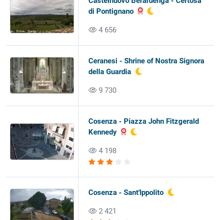
Castelnuovo Berardenga - Certosa
di Pontignano
4 656
Ceranesi - Shrine of Nostra Signora
della Guardia
9 730
Cosenza - Piazza John Fitzgerald
Kennedy
4 198
Cosenza - Sant'Ippolito
2 421