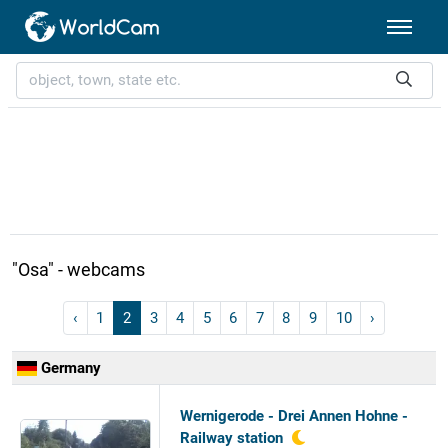
"Osa" - webcams
‹
1
2
3
4
5
6
7
8
9
10
›
Germany
Wernigerode - Drei Annen Hohne -
Railway station