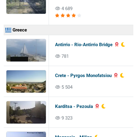
4 689
Greece
Antirrio - Rio-Antirrio Bridge
781
Crete - Pyrgos Monofatsiou
5 504
Karditsa - Pezoula
9 323