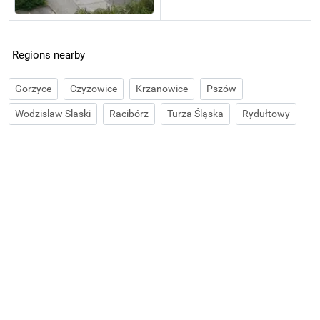
Regions nearby
Gorzyce
Czyżowice
Krzanowice
Pszów
Wodzislaw Slaski
Racibórz
Turza Śląska
Rydułtowy