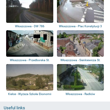
Włoszczowa - DW 786
Włoszczowa - Plac Konstytucji 3
Maja
Włoszczowa - Przedborska St.
Włoszczowa - Sienkiewicza St.
Kielce - Wyższa Szkoła Ekonomii
Włoszczowa - Radków
i Admini...
Useful links