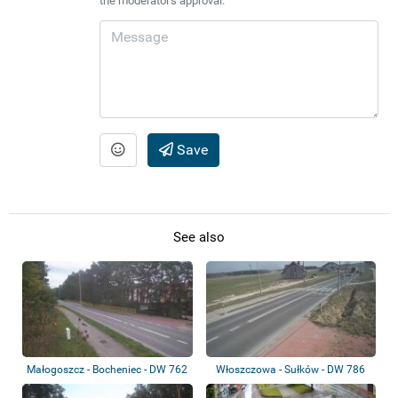
the moderator's approval.
Save
See also
Małogoszcz - Bocheniec - DW 762
Włoszczowa - Sułków - DW 786