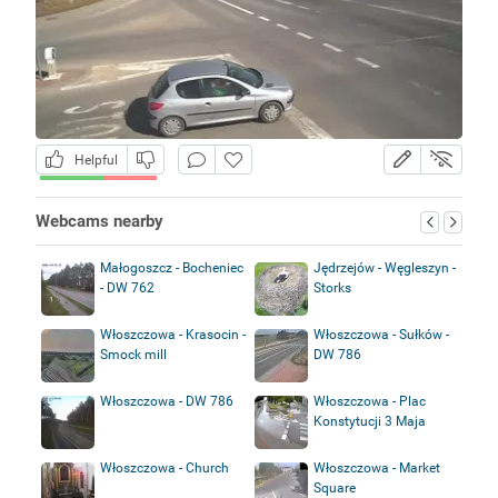
Helpful
Webcams nearby
Małogoszcz - Bocheniec
Jędrzejów - Węgleszyn -
- DW 762
Storks
Włoszczowa - Krasocin -
Włoszczowa - Sułków -
Smock mill
DW 786
Włoszczowa - DW 786
Włoszczowa - Plac
Konstytucji 3 Maja
Włoszczowa - Church
Włoszczowa - Market
Square