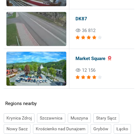
DK87
36 812
Market Square
12 156
Regions nearby
Krynica Zdroj
Szczawnica
Muszyna
Stary Sącz
Nowy Sacz
Krościenko nad Dunajcem
Grybów
Łącko