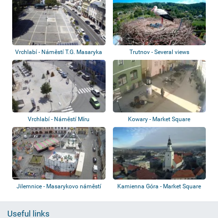
Vrchlabí - Náměstí T.G. Masaryka
Trutnov - Several views
Vrchlabí - Náměstí Míru
Kowary - Market Square
Jilemnice - Masarykovo náměstí
Kamienna Góra - Market Square
Useful links