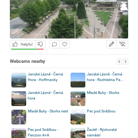
Helpful
Webcams nearby
Janské Lázně - Černá
Janské Lázně - Černá
Hora - Hoffmanky
hora - Rozhledna Pa...
Janské Lázně - Černá
Mladé Buky - Storks
hora
Mladé Buky - Storks nest
Pec pod Sněžkou
Pec pod Sněžkou -
Žacléř - Rýchorské
Penzion A+A
náměstí