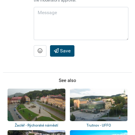
the moderator's approval.
Save
See also
Žacléř - Rýchorské náměstí
Trutnov - UFFO