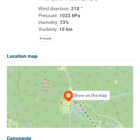
Wind direction:
210 °
Pressure:
1022 hPa
Humidity:
73%
Visibility:
10 km
more
Location map
Show on the map
Comments