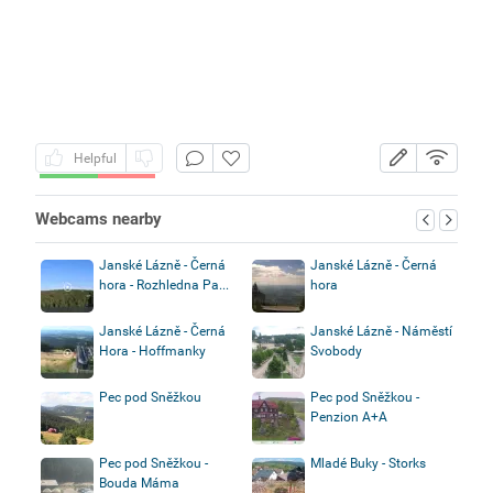
Helpful
Webcams nearby
Janské Lázně - Černá
Janské Lázně - Černá
hora - Rozhledna Pa...
hora
Janské Lázně - Černá
Janské Lázně - Náměstí
Hora - Hoffmanky
Svobody
Pec pod Sněžkou
Pec pod Sněžkou -
Penzion A+A
Pec pod Sněžkou -
Mladé Buky - Storks
Bouda Máma