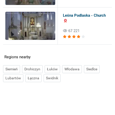
Leśna Podlaska - Church
67 221
Regions nearby
Siemień
Drohiczyn
Łuków
Włodawa
Siedlce
Lubartów
Łęczna
Swidnik