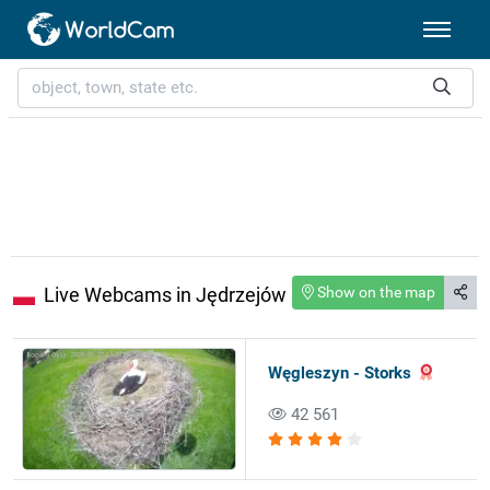
Live Webcams in Jędrzejów
Show on the map
Węgleszyn - Storks
42 561