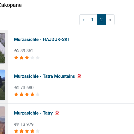
Zakopane
«
1
2
»
Murzasichle - HAJDUK-SKI
39 362
Murzasichle - Tatra Mountains
73 680
Murzasichle - Tatry
13 979