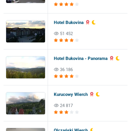
Hotel Bukovina
51 452
Hotel Bukovina - Panorama
36 186
Kurucowy Wierch
24 817
Olczański Wierch