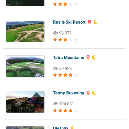
Rusiń-Ski Resort
96 371
Tatra Mountains
50 923
Termy Bukovina
194 081
UFO Ski