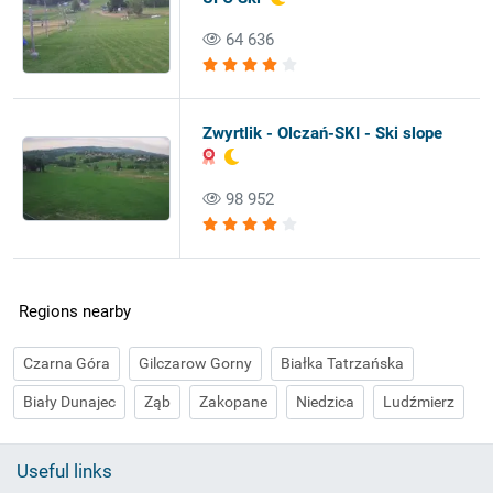
64 636
Zwyrtlik - Olczań-SKI - Ski slope
98 952
Regions nearby
Czarna Góra
Gilczarow Gorny
Białka Tatrzańska
Biały Dunajec
Ząb
Zakopane
Niedzica
Ludźmierz
Useful links