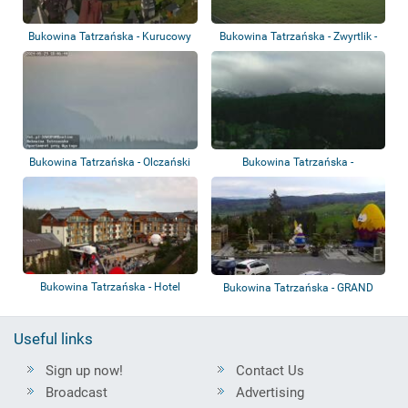
Bukowina Tatrzańska - Kurucowy
Bukowina Tatrzańska - Zwyrtlik -
Wierch
Olczań-...
Bukowina Tatrzańska - Olczański
Bukowina Tatrzańska -
Wierch
Panorama
Bukowina Tatrzańska - Hotel
Bukowina Tatrzańska - GRAND
Bukovina
Stasinda - P...
Useful links
Sign up now!
Contact Us
Broadcast
Advertising